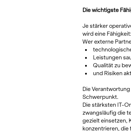
Die wichtigste Fäh
Je stärker operati
wird eine Fähigke
Wer externe Partner
technologisch
Leistungen sau
Qualität zu be
und Risiken akt
Die Verantwortung f
Schwerpunkt.
Die stärksten IT-
zwangsläufig die t
gezielt einsetzen,
konzentrieren, die 