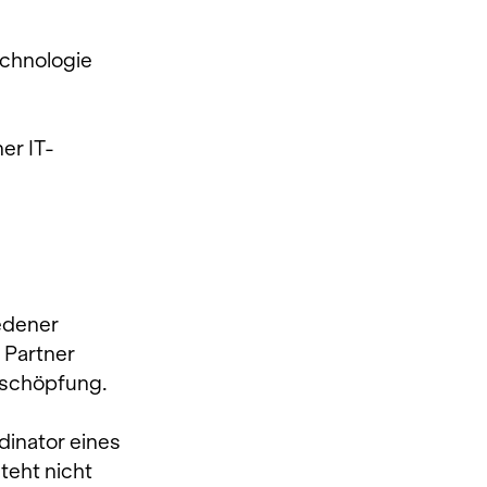
chnologie 	
er IT-
edener 
 Partner 
rtschöpfung.
inator eines 
eht nicht 