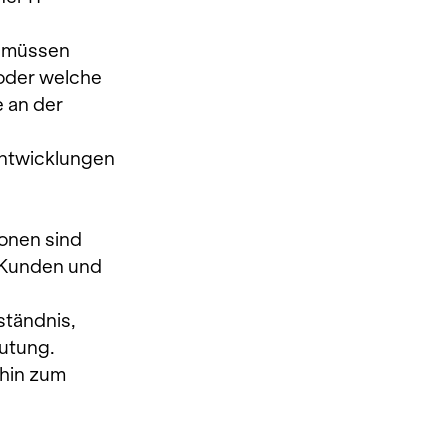
 müssen 
oder welche 
 an der 
ntwicklungen 
onen sind 
 Kunden und 
tändnis, 
utung.
hin zum 