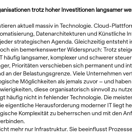
anisationen trotz hoher Investitionen langsamer w
ieren aktuell massiv in Technologie. Cloud-Plattfor
omatisierung, Datenarchitekturen und Künstliche Int
eder strategischen Agenda. Gleichzeitig entsteht in
doch ein bemerkenswerter Widerspruch: Trotz steig
 IT häufig langsamer, komplexer und schwerer steuer
nger, Prioritäten verschieben sich permanent und in
d an der Belastungsgrenze. Viele Unternehmen ver
gische Möglichkeiten als jemals zuvor – und haben 
ierigkeiten, diese organisatorisch sinnvoll zu nutz
gt häufig nicht in fehlender Technologie. Die meist
Die eigentliche Herausforderung moderner IT liegt he
ogische Komplexität zu beherrschen und mit den An
verbinden.
nicht mehr nur Infrastruktur. Sie beeinflusst Prozesse