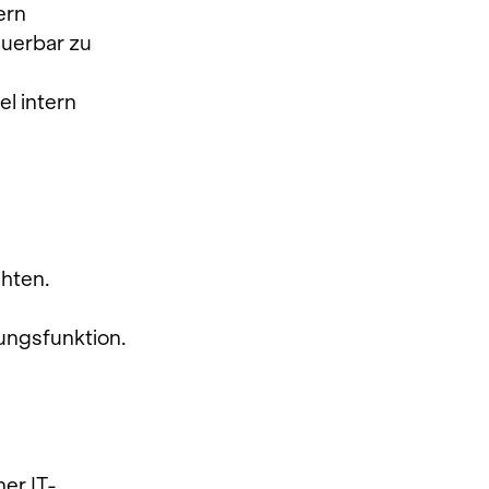
ern 
uerbar zu 
l intern 
hten.
ungsfunktion.
er IT-