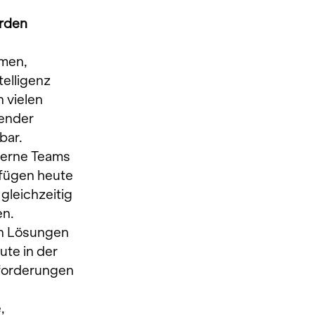
erden
men, 
elligenz 
 vielen 
ender 
bar.
terne Teams 
fügen heute 
gleichzeitig 
en.
en Lösungen 
ute in der 
forderungen 
, 