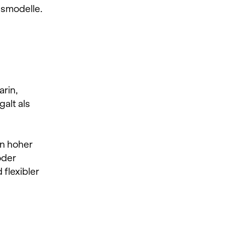
modelle. 
rin, 
alt als 
n hoher 
oder 
flexibler 