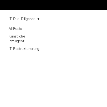
IT-Due-Diligence
All Posts
IT-Due-
Künstliche
Intelligenz
IT-Restrukturierung
Diligence
IT-Due-Diligence
Transformation